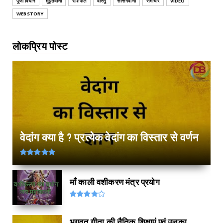
पूजा विधान
मुहूर्तवाणी
राशिफल
वास्तु
सत्संगवाणी
समाचार
VIDEO
WEBSTORY
लोकप्रिय पोस्ट
वेदांग क्या है ? प्रत्येक वेदांग का विस्तार से वर्णन
माँ काली वशीकरण मंत्र प्रयोग
भगवत गीता की नैतिक शिक्षाएं एवं उनका