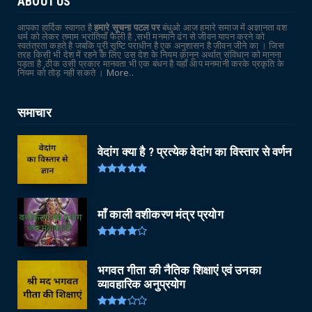
ABOUT US
आपका हार्दिक स्वागत है
हमारे सूचना पटल पर
बंधुओ आज हमारे समाज में अज्ञानता वश
धर्म को लेकर तमाम भ्रांतियाँ फैली है ,सभी मनमाने ढंग से जीवन यापन करने को
स्वतंत्रता कहते है जबकि पूरी सृष्टि पराधीन है एक अनुशासन है जीवन जीने का । जिस
तरह किसी भी देश में रहने के लिए उस देश के नियम क़ानून अर्थात् संविधान को मानना
पड़ता है ,ठीक उसी प्रकार मानवता भी एक बंधन है यहाँ आप मनमानी करके प्रकृति के
नियम को तोड़ नही सकते ।
More..
समाचार
वेदांग क्या है ? प्रत्येक वेदांग का विस्तार से वर्णन
माँ काली वशीकरण मंत्र प्रयोग
भगवत गीता की नैतिक शिक्षाएं एवं उनका
व्यावहारिक अनुप्रयोग