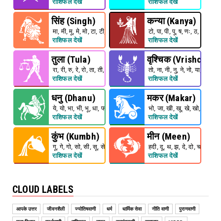
राशिफल देखें
राशिफल देखें
सिंह (Singh)
कन्या (Kanya)
मा, मी, मू, मे, मो, टा, टी, टू, टे
टो, पा, पी, पू, ष, णः, ठ, पे, पो
राशिफल देखें
राशिफल देखें
तुला (Tula)
वृश्चिक (Vrishchak)
रा, री, रु, रे, रो, ता, ती, तू, ते
तो, ना, नी, नु, ने, नो, या, यी, यू
राशिफल देखें
राशिफल देखें
धनु (Dhanu)
मकर (Makar)
ये, यो, भा, भी, भू, धा, फा, ढा, भे
भो, जा, खी, खू, खे, खो, गा, गी
राशिफल देखें
राशिफल देखें
कुंभ (Kumbh)
मीन (Meen)
गू, गे, गो, सो, सी, सू, से, दा
हदी, दू, थ, झ, दे, दो, चा, ची
राशिफल देखें
राशिफल देखें
CLOUD LABELS
आपके उत्तर
जीवनशैली
ज्योतिषवाणी
धर्म
धार्मिक सेवा
नीति वाणी
पुराणवाणी